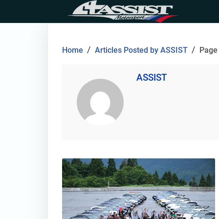
Skip
to
content
ASSIST
/
/
Home
Articles Posted by ASSIST
Page
ASSIST
thumbnail