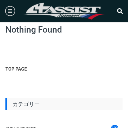
Skip
burger
to
content
se
Nothing Found
TOP PAGE
カテゴリー
102