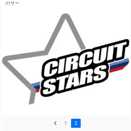
のサー
thumbnail
prev
1
2