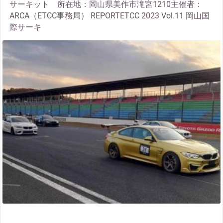
サーキット 所在地：岡山県美作市滝宮1210主催者：
ARCA（ETCC事務局） REPORTETCC 2023 Vol.11 岡山国
際サーキ
thumbnail