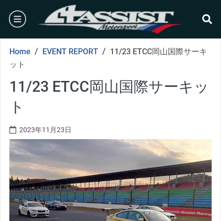
Skip
burger
to
content
se
/
/
Home
EVENT REPORT
11/23 ETCC岡山国際サーキ
ット
11/23 ETCC岡山国際サーキッ
ト
2023年11月23日