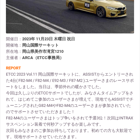
開催日：
2023年 11月23日 木曜日 祝日
開催地：
岡山国際サーキット
所在地：
岡山県美作市滝宮1210
主催者：
ARCA（ETCC事務局）
REPORT
ETCC 2023 Vol.11 岡山国際サーキットに、ASSISTからエントリーされ
た4台( F82-M4 / F82-M4 / E92-M3 / F87-M2 )ユーザーさまのレースサポ
ートをしました。当日は、季節外れの暖かさでした。
今回は久しぶりのETCCサポートでしたが、みなさんタイムアップをさ
れて、はじめてご参加のユーザーさまが増えて、現地でもASSISTでチ
ューニングされたG82-M4やF82-M4のユーザーさまが参加されていた
のでサポートさせていただきました！
F82-M4のユーザーさまはトップ争いをされて予選3位！次回はINTRAX
サスペンション装着で何秒アップするか楽しみです。
次回もみなさまのご参加お待ちしております。初めての方も大歓迎で
す。現地サポートさせていただきます。