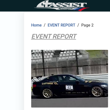
Skip
to
content
/
/
Home
EVENT REPORT
Page 2
EVENT REPORT
thumbnail