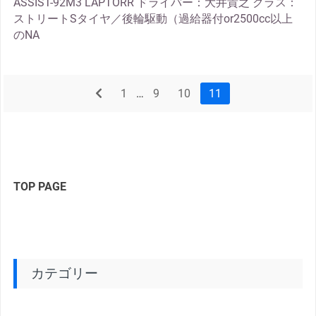
ASSIST-92M3 LAPTORR ドライバー：大井貴之 クラス：
ストリートSタイヤ／後輪駆動（過給器付or2500cc以上
のNA
prev
1
…
9
10
11
TOP PAGE
カテゴリー