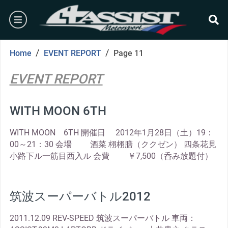
Skip
burger
to
content
se
/
/
Home
EVENT REPORT
Page 11
EVENT REPORT
WITH MOON 6TH
WITH MOON 6TH 開催日 2012年1月28日（土）19：
00～21：30 会場 酒菜 栩栩膳（ククゼン） 四条花見
小路下ル一筋目西入ル 会費 ￥7,500（呑み放題付）
筑波スーパーバトル2012
2011.12.09 REV-SPEED 筑波スーパーバトル 車両：