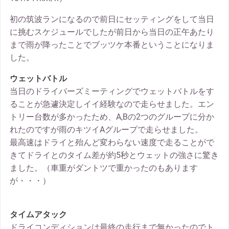
初の筑波ランになるので前日にセッティングをして当日
に挑むスケジュールでしたが前日から当日の正午あたり
まで雨が降ったことでブッツケ本番ということになりま
した。
ウェットバトル
当日のドライバーズミーティングでウェットバトルをす
ることが急遽決定しイイ経験なので走らせました。エン
トリー台数が多かったため、A,Bの2つのグループに分か
れたのですが雨のキツイAグループで走らせました。
最高速はドライと殆んど変わらない速度で走ることがで
きてドライとのタイム差が約5秒とウェットの強さに驚き
ました。（車重がダントツで重かったのもあります
が・・・）
タイムアタック
ドライコンディションは最終の走行まで無かったのでト