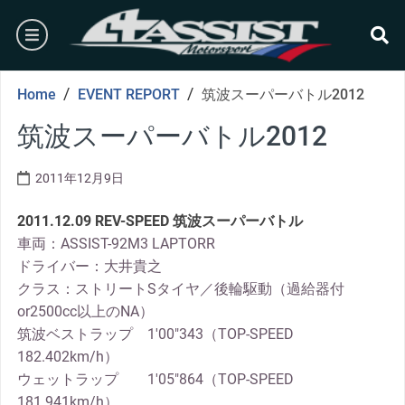
Skip
burger
to
content
se
/
/
Home
EVENT REPORT
筑波スーパーバトル2012
筑波スーパーバトル2012
2011年12月9日
2011.12.09 REV-SPEED 筑波スーパーバトル
車両：ASSIST-92M3 LAPTORR
ドライバー：大井貴之
クラス：ストリートSタイヤ／後輪駆動（過給器付
or2500cc以上のNA）
筑波ベストラップ 1′00″343（TOP-SPEED
182.402km/h）
ウェットラップ 1′05″864（TOP-SPEED
181.941km/h）