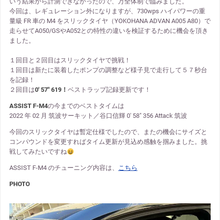
いう結果から計測できなかったので、万全体制で臨みました。
今回は、レギュレーション外になりますが、730wps ハイパワーの重
量級 FR 車の M4 をスリックタイヤ（YOKOHANA ADVAN A005 A80）で
走らせてA050/GSやA052との特性の違いを検証するために機会を頂き
ました。
１回目と２回目はスリックタイヤで挑戦！
１回目は新たに装着したポンプの調整など様子見で走行して５７秒台
を記録！
２回目は
0′ 57″ 619！
ベストラップ記録更新です！
ASSIST F-M4
の今までのベストタイムは
2022 年 02 月 筑波サーキット／谷口信輝 0′ 58″ 356 Attack 筑波
今回のスリックタイヤは暫定仕様でしたので、またの機会にサイズと
コンパウンドを変更すればタイム更新が見込め感触を掴みました。挑
戦してみたいですね
ASSIST F-M4 のチューニング内容は、
こちら
PHOTO