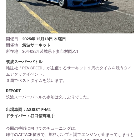
開催日
2025年 12月18日 木曜日
開催地
筑波サーキット
所在地 304-0824 茨城県下妻市村岡乙1
筑波スーパーバトル
雑誌社「REV SPEED」が主催するサーキット１周のタイムを競うタイ
ムアタックイベント。
３周でベストタイムを競います。
REPORT
筑波スーパーバトルの参加は久しぶりでした。
出場車両：ASSIST F-M4
ドライバー：谷口信輝選手
今回の挑戦に向けてのチューニングは、
昨年のATTACK筑波で、燃料ポンプ不調でエンジンが止まってしまうと