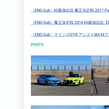
〈ENG-Sub〉峠最強伝説 魔王決定戦 2017 Part 
《ENG-Sub》魔王決定戦 2016 峠最強伝説【Bes
〈ENG-Sub〉マインズGT-R アシストM4 峠アタ
PHOTO