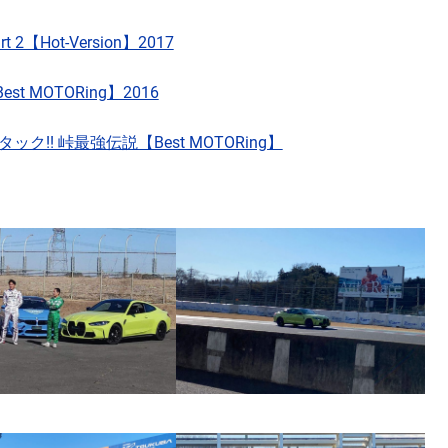
2【Hot-Version】2017
t MOTORing】2016
ック!! 峠最強伝説【Best MOTORing】