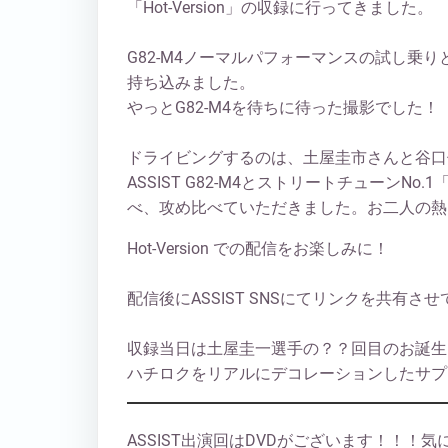
「Hot-Version」の収録に行ってきました。
G82-M4ノーマルパフォーマンスの試し乗りと
持ち込みました。
やっとG82-M4を待ちに待った撮影でした！
ドライビングするのは、土屋圭市さんと谷口
ASSIST G82-M4とストリートチューンN
べ、攻め比べていただきました。お二人の
Hot-Version での配信をお楽しみに！
配信後にASSIST SNSにてリンクを共有さ
収録当日は土屋圭一選手の？？回目のお誕生
ハチロクをリアルにデコレーションしたサプ
ASSIST出演回はDVDがございます！！