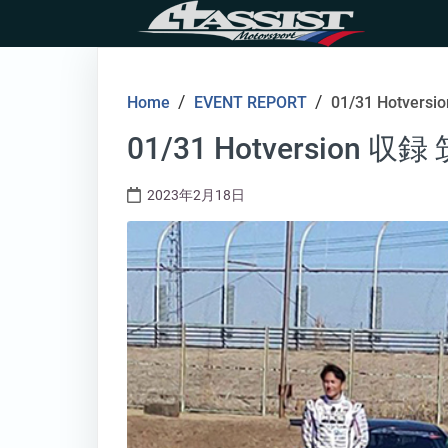
Skip
to
content
/
/
Home
EVENT REPORT
01/31 Hotve
01/31 Hotversion
2023年2月18日