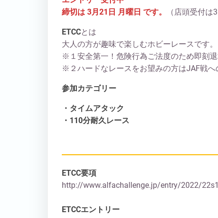
締切は 3月21日 月曜日 です。
（店頭受付は3
ETCC
とは
大人の方が趣味で楽しむホビーレースです。
※１安全第一！危険行為ご法度のため即刻退
※２ハードなレースをお望みの方はJAF戦
参加カテゴリー
・タイムアタック
・110分耐久レース
ETCC要項
http://www.alfachallenge.jp/entry/2022/22s
ETCCエントリー