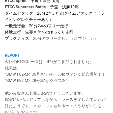
ETCC Sprint
予選＋決勝10周
ETCC Supercars Battle
予選＋決勝10周
タイムアタック
20分2本走行のタイムアタック（ドラ
イビングレクチャーあり）
一般走行会
20分2本のフリー走行
体験走行
先導車付きのゆっくり走行
プラクティス
20分のフリー走行。（オプション）
REPORT
今回のETCCレースは、4台がご参加されました。
結果は、、、
”BMW F82-M4 36号車”がポールtoウィンで総合優勝！！
”BMW F87-M2 28号車”がクラス2位！！
他のみなさんも完走おめでとうございます。
確実にレベルアップしながら、レースを楽しんでいただ
けたようです。メカニックもサポートのやりがいにもつ
ながっております。