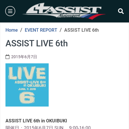
Skip
burger
to
content
se
/
/
Home
EVENT REPORT
ASSIST LIVE 6th
ASSIST LIVE 6th
2015年6月7日
ASSIST LIVE 6th in OKUIBUKI
開催日：2015年6月7日 SUN 9:00-16:00